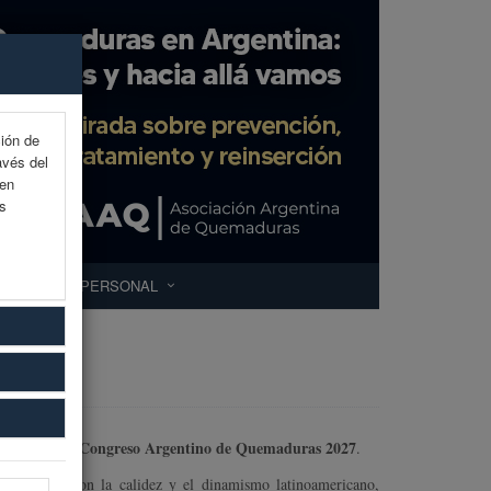
ción de
avés del
 en
as
ÁREA PERSONAL
XXI Congreso Argentino de Quemaduras 2027
lizar el
.
quitectura con la calidez y el dinamismo latinoamericano,