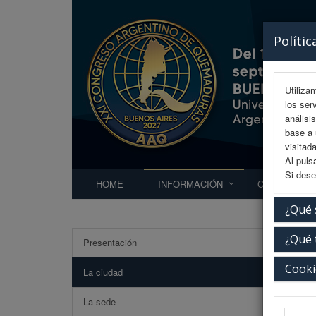
Polític
Utiliza
los ser
análisi
base a 
visitada
Al puls
Si dese
HOME
INFORMACIÓN
COMITÉS
¿Qué 
¿Qué 
Presentación
La C
Cooki
La ciudad
Buenos A
La sede
Conocida