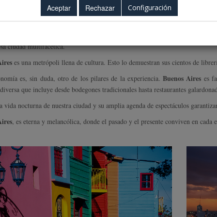
Configuración
o una experiencia que trasciende lo académico.
mía porteña cautiva a primera vista por lo que se trata de una ciudad ideal p
ad sofisticada de Puerto Madero, la elegancia de Recoleta y el colorido 
sa ciudad multifacética.
ires
es una metrópoli llena de cultura. Esto lo demuestran sus cientos de librer
Buenos Aires
nomía es, sin duda, otro de los pilares de la experiencia.
es fa
 diversa que incluye desde bodegones tradicionales hasta restaurantes galardonad
a vida nocturna de nuestra ciudad y su amplia agenda de espectáculos garantiz
ires
, es eterna y melancólica, donde el pasado y el presente conviven en cada e