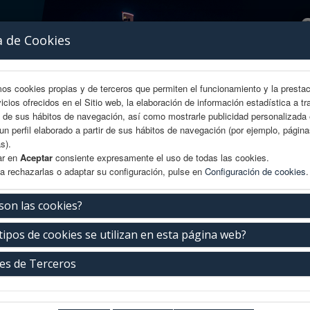
a de Cookies
mos cookies propias y de terceros que permiten el funcionamiento y la presta
vicios ofrecidos en el Sitio web, la elaboración de información estadística a tr
s de sus hábitos de navegación, así como mostrarle publicidad personalizada
un perfil elaborado a partir de sus hábitos de navegación (por ejemplo, págin
s).
ar en
Aceptar
consiente expresamente el uso de todas las cookies.
a rechazarlas o adaptar su configuración, pulse en
Configuración de cookies
.
AREA CIENTÍFICA
INSCRIPCIÓN
EXP. COMERCIAL
son las cookies?
tipos de cookies se utilizan en esta página web?
iudad
es de Terceros
ires
, la vibrante capital de Argentina, se erige como el escenario ideal para rea
 como la "Reina del Plata", la ciudad combina el encanto europeo de su ar