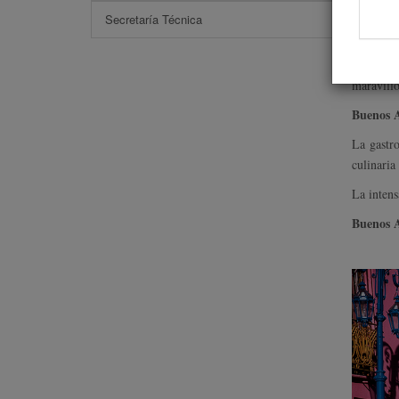
ofreciend
Secretaría Técnica
La fisono
modernid
maravillo
Buenos A
La gastro
culinaria
La intens
Buenos A