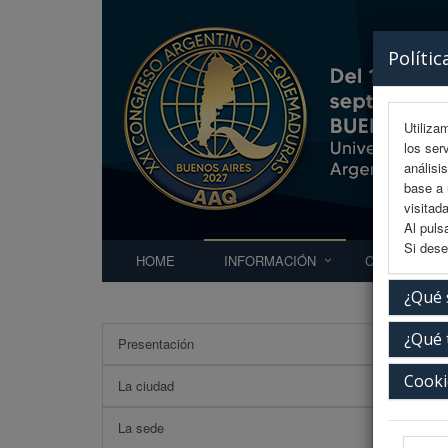
Polític
Utiliza
los ser
análisi
base a 
visitada
Al puls
Si dese
HOME
INFORMACIÓN
COMITÉS
¿Qué 
¿Qué 
Presentación
Secre
Cooki
La ciudad
La sede