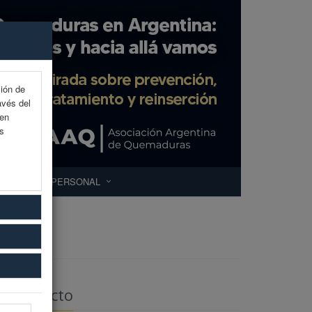
ción de
avés del
 en
as
ÁREA PERSONAL
Contacto