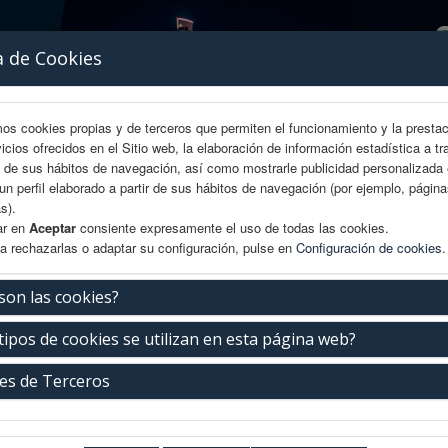
a de Cookies
mos cookies propias y de terceros que permiten el funcionamiento y la presta
vicios ofrecidos en el Sitio web, la elaboración de información estadística a tr
s de sus hábitos de navegación, así como mostrarle publicidad personalizada
un perfil elaborado a partir de sus hábitos de navegación (por ejemplo, págin
s).
ar en
Aceptar
consiente expresamente el uso de todas las cookies.
a rechazarlas o adaptar su configuración, pulse en
Configuración de cookies
.
AREA CIENTÍFICA
INSCRIPCIÓN
EXP. COMERCIAL
son las cookies?
tipos de cookies se utilizan en esta página web?
taría Técnica
es de Terceros