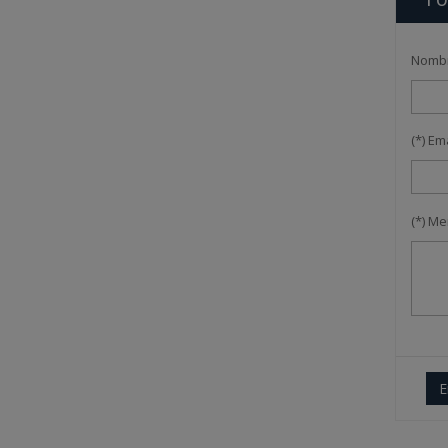
Nomb
(*) Em
(*) M
E