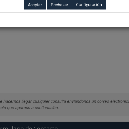
Configuración
 hacernos llegar cualquier consulta enviandonos un correo electronic
cto que aparece a continuación.
rmulario de Contacto